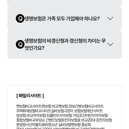
Q
생명보험은 가족 모두 가입해야 하나요?
생명보험의 비갱신형과 갱신형의 차이는 무
Q
엇인가요?
[ 패밀리사이트 ]
펫보험비교사이트
펫보험 비교
펫보험 정보
간병보험비교사이트
주택화재보험비교사이트
실비보험
고양이 보험
보험계산사이트
암보험 비교
치아보험 임플란트
치아보험 가입조건
어린이치아보험
종합보험비교
부모님 간병인보험
운전자보험료 비교
20대 운전자보험
항암방사선약물치료비
청소년 실비보험
펫보험 중성화