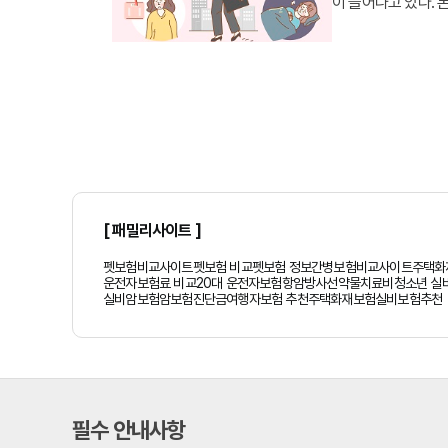
이 늘어나고 있다.
고 한다.
우선 달마다 보험료
계약해둔 보험의 설
[ 패밀리사이트 ]
펫보험비교사이트
펫보험 비교
펫보험 정보
간병보험비교사이트
주택화
운전자보험료 비교
20대 운전자보험
항암방사선약물치료비
청소년 실
실비암보험
암보험진단금
여행자보험 추천
주택화재보험
실비보험추천
필수 안내사항