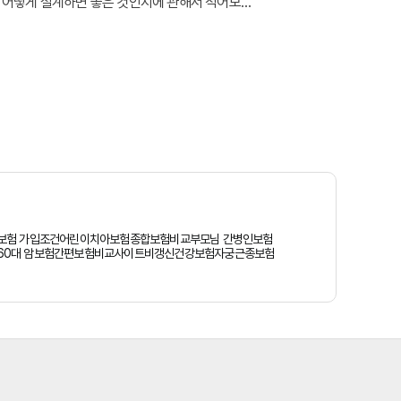
을 어떻게 설계하면 좋은 것인지에 관해서 적어보려
에 당혹스러운 경험이 있었을 것이다.혹은 본인이
보험 가입조건
어린이치아보험
종합보험비교
부모님 간병인보험
60대 암보험
간편보험비교사이트
비갱신건강보험
자궁근종보험