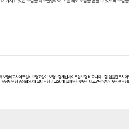
 본래 가지고 있던 보험을 리모델링하려고 할 때도 도움을 받을 수 있도록 보험
는 지속적으로 납부하고 있지만 보험금을 청구하니 상상했던 것보다 적은 금액
계 내역이 자신에게 필요한 것인지 의구심이 들기도 한다.
재보험비교사이트
실비보험
고양이 보험
보험계산사이트
암보험 비교
치아보험 임플란트
치아
비보험
펫보험 중성화
20대 실비보험 비교
30대 실비보험
펫보험 비교견적
유방암보험
펫보험